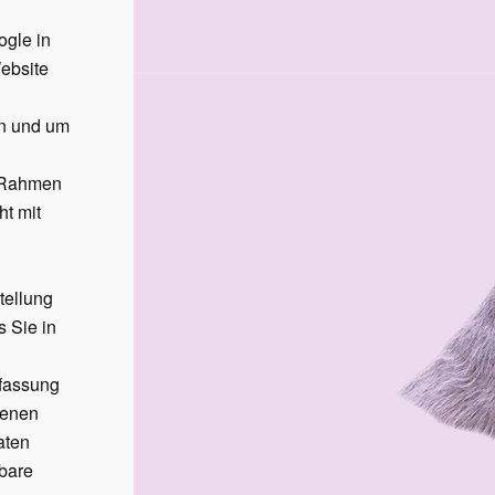
ogle in
Website
en und um
m Rahmen
ht mit
tellung
s Sie in
rfassung
genen
aten
gbare