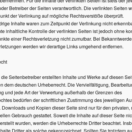
ernehmen. Für die Inhalte der verlinkten Seiten ist stets der je
oder Betreiber der Seiten verantwortlich. Die verlinkten Seiten 
unkt der Verlinkung auf mögliche Rechtsverstöße überprüft.
rige Inhalte waren zum Zeitpunkt der Verlinkung nicht erkennba
e inhaltliche Kontrolle der verlinkten Seiten ist jedoch ohne ko
nkte einer Rechtsverletzung nicht zumutbar. Bei Bekanntwerd
letzungen werden wir derartige Links umgehend entfernen.
echt
 die Seitenbetreiber erstellten Inhalte und Werke auf diesen Se
en dem deutschen Urheberrecht. Die Vervielfältigung, Bearbeitu
ng und jede Art der Verwertung außerhalb der Grenzen des
chtes bedürfen der schriftlichen Zustimmung des jeweiligen Au
s. Downloads und Kopien dieser Seite sind nur für den privaten, 
llen Gebrauch gestattet. Soweit die Inhalte auf dieser Seite ni
 erstellt wurden, werden die Urheberrechte Dritter beachtet. In
halte Dritter als solche gekennzeichnet. Sollten Sie trotzdem au