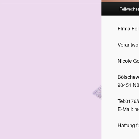
Hauptmenü
Fellwechse
Firma Fe
Verantwort
Nicole Go
Bölschew
90451 Nü
Tel:0176
E-
Mail: 
Haftung fü