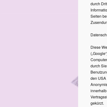
durch Dri
Informati
Seiten be
Zusendun
Datenschu
Diese Web
(„Google“
Computer
durch Sie
Benutzung
den USA ü
Anonymisi
innerhalb
Vertrags
gekürzt.