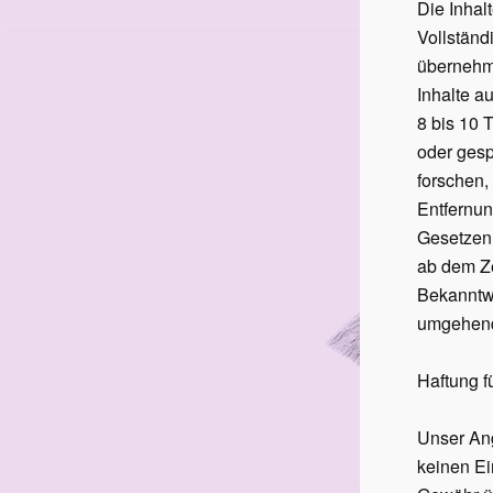
Die Inhalt
Vollständ
übernehme
Inhalte a
8 bis 10 
oder ges
forschen,
Entfernun
Gesetzen 
ab dem Ze
Bekanntw
umgehend
Haftung f
Unser Ang
keinen Ei