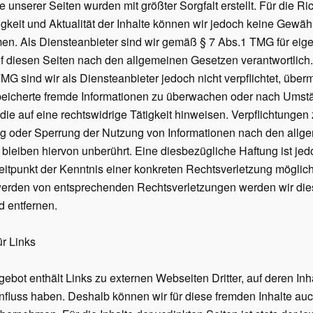
e unserer Seiten wurden mit größter Sorgfalt erstellt. Für die Ric
igkeit und Aktualität der Inhalte können wir jedoch keine Gewäh
n. Als Diensteanbieter sind wir gemäß § 7 Abs.1 TMG für eig
uf diesen Seiten nach den allgemeinen Gesetzen verantwortlich
TMG sind wir als Diensteanbieter jedoch nicht verpflichtet, überm
peicherte fremde Informationen zu überwachen oder nach Umst
 die auf eine rechtswidrige Tätigkeit hinweisen. Verpflichtungen 
g oder Sperrung der Nutzung von Informationen nach den allg
bleiben hiervon unberührt. Eine diesbezügliche Haftung ist jed
itpunkt der Kenntnis einer konkreten Rechtsverletzung möglich
erden von entsprechenden Rechtsverletzungen werden wir dies
 entfernen.
ür Links
ebot enthält Links zu externen Webseiten Dritter, auf deren Inha
nfluss haben. Deshalb können wir für diese fremden Inhalte au