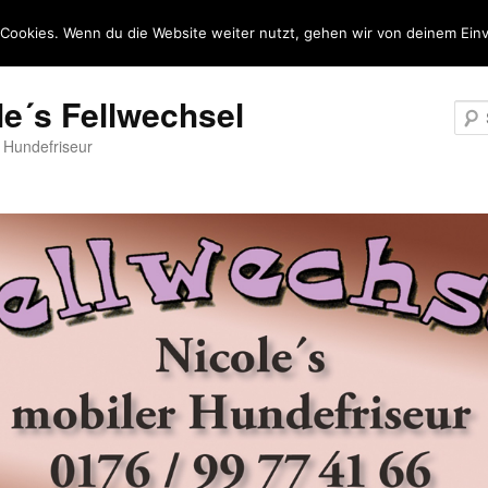
Cookies. Wenn du die Website weiter nutzt, gehen wir von deinem Einv
le´s Fellwechsel
r Hundefriseur