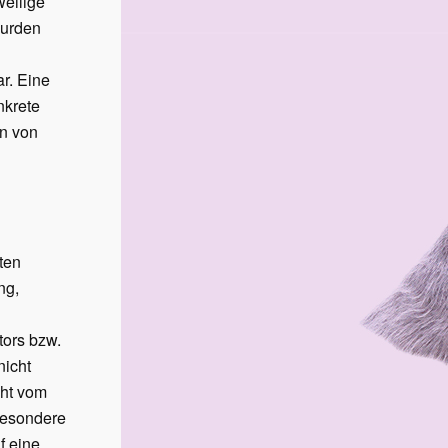
weilige
wurden
r. Eine
nkrete
en von
iten
ng,
tors bzw.
nicht
cht vom
sbesondere
f eine