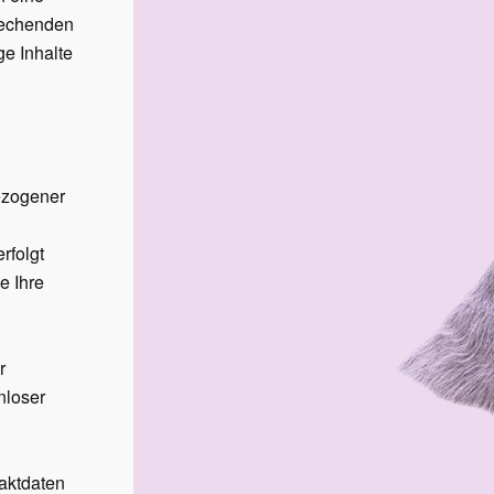
rechenden
e Inhalte
ezogener
rfolgt
e Ihre
r
nloser
aktdaten