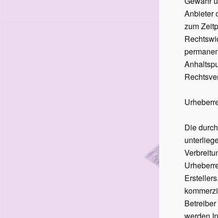
Gewähr üb
Anbieter 
zum Zeitp
Rechtswid
permanent
Anhaltspu
Rechtsver
Urheberr
Die durch
unterlieg
Verbreitu
Urheberre
Ersteller
kommerzie
Betreiber
werden In