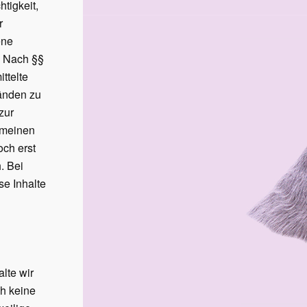
htigkeit,
r
ene
. Nach §§
ittelte
änden zu
zur
emeinen
och erst
. Bei
e Inhalte
lte wir
ch keine