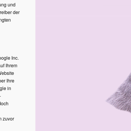
bung und
reiber der
angten
ogle Inc.
auf Ihrem
Website
er Ihre
gle in
-
doch
m zuvor