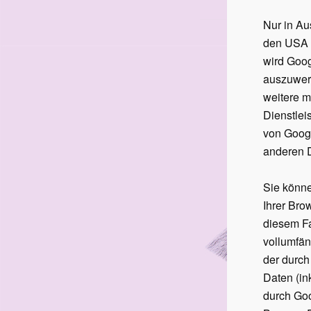
Nur in Au
den USA ü
wird Goog
auszuwer
weitere m
Dienstle
von Googl
anderen 
Sie könne
Ihrer Bro
diesem Fa
vollumfän
der durch
Daten (ink
durch Goo