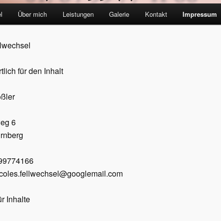
l
Über mich
Leistungen
Galerie
Kontakt
Impressum
llwechsel
lich für den Inhalt
ßler
eg 6
rnberg
/99774166
nicoles.fellwechsel@googlemail.com
r Inhalte